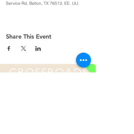
Service Rd, Belton, TX 76513, EE. UU.
Share This Event
Domingos a las 9:00, 10:15 y 11:30 y el primer
miércoles de mes a las 18:30
(Todos los horarios enumerados son CST/EE.
UU.)