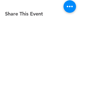
Share This Event
Domingos a las 9:00, 10:15 y 11:30 y el primer
miércoles de mes a las 18:30
(Todos los horarios enumerados son CST/EE.
UU.)
500 Sur I-35, Belton, TX 76513
254.939.2122
info@crcbelton.com
Mailing Address: PO Box 1596, Belton, TX 76513