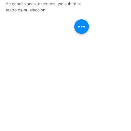
de concesiones, entonces, ¡se subirá al 
teatro de su elección! 
Share This Event
Domingos a las 9:00, 10:15 y 11:30 y el primer
miércoles de mes a las 18:30
(Todos los horarios enumerados son CST/EE.
UU.)