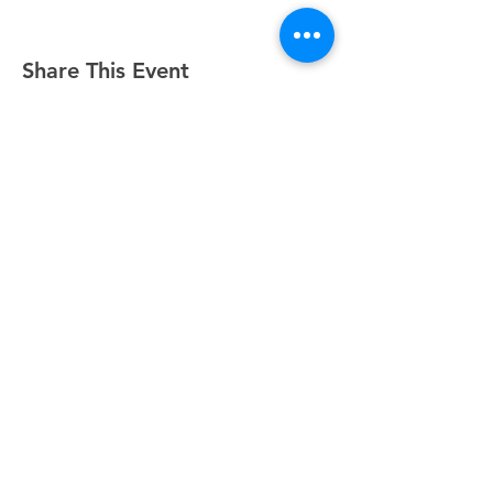
Share This Event
Domingos a las 9:00, 10:15 y 11:30 y el primer
miércoles de mes a las 18:30
(Todos los horarios enumerados son CST/EE.
UU.)
500 Sur I-35, Belton, TX 76513
254.939.2122
info@crcbelton.com
Mailing Address: PO Box 1596, Belton, TX 76513