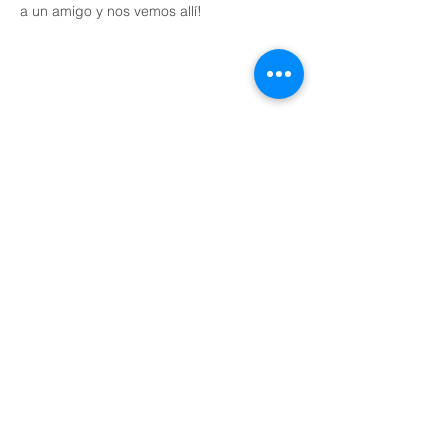
a un amigo y nos vemos allí!
Share This Event
Domingos a las 9:00, 10:15 y 11:30 y el primer
miércoles de mes a las 18:30
(Todos los horarios enumerados son CST/EE.
UU.)