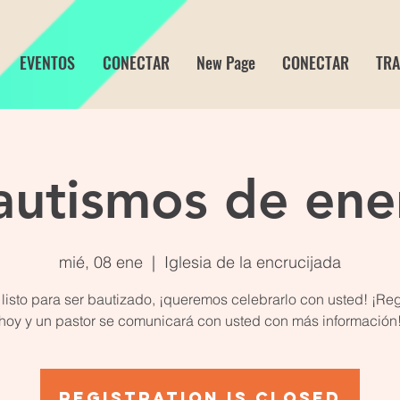
EVENTOS
CONECTAR
New Page
CONECTAR
TRA
autismos de ene
mié, 08 ene
  |  
Iglesia de la encrucijada
 listo para ser bautizado, ¡queremos celebrarlo con usted! ¡Re
hoy y un pastor se comunicará con usted con más información
Registration is Closed