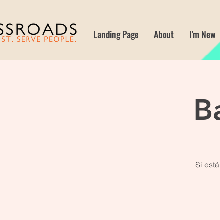
Landing Page
About
I'm New
B
Si está