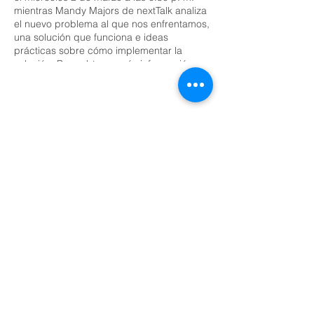
mientras Mandy Majors de nextTalk analiza
el nuevo problema al que nos enfrentamos,
una solución que funciona e ideas
prácticas sobre cómo implementar la
solución. Para obtener más información
sobre su misión, visite
www.nextTalk.org
Share This Event
Domingos a las 9:00, 10:15 y 11:30 y el primer
miércoles de mes a las 18:30