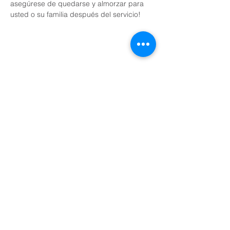
asegúrese de quedarse y almorzar para 
usted o su familia después del servicio!
Share This Event
Domingos a las 9:00, 10:15 y 11:30 y el primer
miércoles de mes a las 18:30
(Todos los horarios enumerados son CST/EE.
UU.)