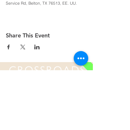
Service Rd, Belton, TX 76513, EE. UU.
Share This Event
Domingos a las 9:00, 10:15 y 11:30 y el primer
miércoles de mes a las 18:30
(Todos los horarios enumerados son CST/EE.
UU.)